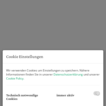
Cookie Einstellungen
Wir verwenden Cookies um Einstellungen zu speichern. Nähere
Informationen finden Sie in unserer
Datenschutzerklärung
und unserer
Cookie Policy
.
Beschreibung
Technisch notwendige
immer aktiv
Dieses Neubauprojekt mit nur sechs Einheiten,
Cookies
welches im Jahr 2024 fertiggestellt wurde, überzeugt