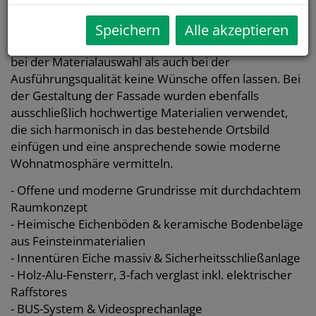
seine neuen Bewohner in allen Belangen. Es wurden
moderne und zeitgemäße Grundrisse mit
Speichern
Alle akzeptieren
durchdachtem Raumkonzept geschaffen, die sowohl
bei der Materialauswahl als auch bei der
Ausführungsqualität keine Wünsche offen lassen. Bei
der Gestaltung der Fassade wurden ebenfalls
ausschließlich hochwertige Materialien verwendet,
die sich harmonisch in das bestehende Ortsbild
einfügen und eine ansprechende sowie moderne
Wohnatmosphäre vermitteln.
- Offene und moderne Grundrisse mit durchdachtem
Raumkonzept
- Heimische Eichenböden & keramische Bodenbeläge
aus Feinsteinmaterialien
- Innentüren Eiche massiv & Sicherheitsschließanlage
- Holz-Alu-Fensterr, 3-fach verglast inkl. elektrischer
Raffstores
- BUS-System & Videosprechanlage