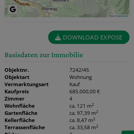
Tiles ©
basemap.at
DOWNLOAD EXPOSE
Basisdaten zur Immobilie
Objektnr.
7242/45
Objektart
Wohnung
Vermarktungsart
Kauf
Kaufpreis
685.000,00 €
Zimmer
4
2
Wohnfläche
ca. 121 m
2
Gartenfläche
ca. 97,39 m
2
Kellerfläche
ca. 8,47 m
2
Terrassenfläche
ca. 33,58 m