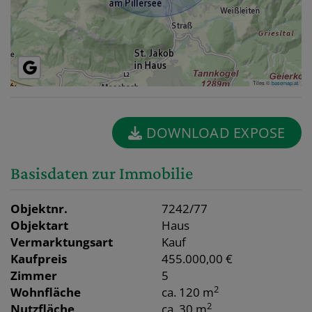
Tiles ©
basemap.at
DOWNLOAD EXPOSE
Basisdaten zur Immobilie
Objektnr.
7242/77
Objektart
Haus
Vermarktungsart
Kauf
Kaufpreis
455.000,00 €
Zimmer
5
2
Wohnfläche
ca. 120 m
2
Nutzfläche
ca. 30 m