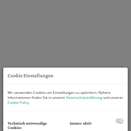
Cookie Einstellungen
Wir verwenden Cookies um Einstellungen zu speichern. Nähere
Informationen finden Sie in unserer
Datenschutzerklärung
und unserer
Cookie Policy
.
Beschreibung
Willkommen in Ihrem zukünftigen Traumhaus in St.
Technisch notwendige
immer aktiv
Cookies
Ulrich am Pillersee, Tirol!